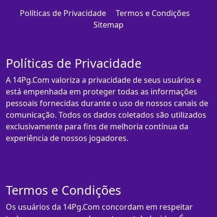
Políticas de Privacidade
Termos e Condições
Sitemap
Políticas de Privacidade
A 14Pg.Com valoriza a privacidade de seus usuários e
está empenhada em proteger todas as informações
pessoais fornecidas durante o uso de nossos canais de
comunicação. Todos os dados coletados são utilizados
exclusivamente para fins de melhoria contínua da
experiência de nossos jogadores.
Termos e Condições
Os usuários da 14Pg.Com concordam em respeitar