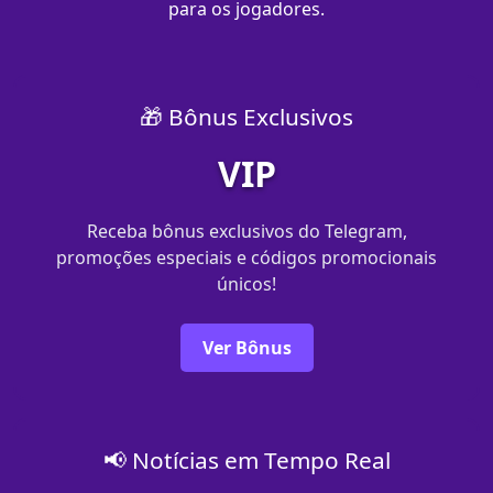
para os jogadores.
🎁 Bônus Exclusivos
VIP
Receba bônus exclusivos do Telegram,
promoções especiais e códigos promocionais
únicos!
Ver Bônus
📢 Notícias em Tempo Real