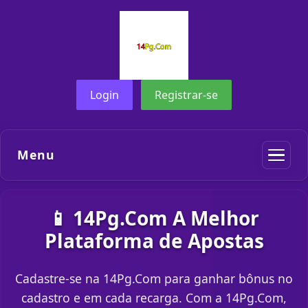
Login
Registrar-se
Menu
📱 14Pg.Com A Melhor
Plataforma de Apostas
Cadastre-se na 14Pg.Com para ganhar bônus no
cadastro e em cada recarga. Com a 14Pg.Com,