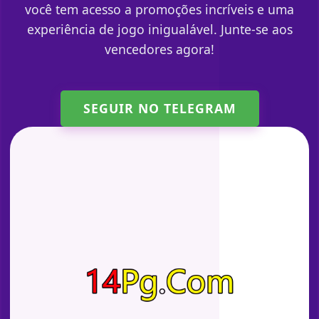
você tem acesso a promoções incríveis e uma
experiência de jogo inigualável. Junte-se aos
vencedores agora!
SEGUIR NO TELEGRAM